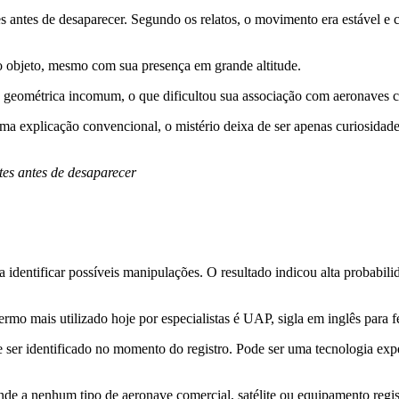
 antes de desaparecer. Segundo os relatos, o movimento era estável e 
 objeto, mesmo com sua presença em grande altitude.
a geométrica incomum, o que dificultou sua associação com aeronaves 
 explicação convencional, o mistério deixa de ser apenas curiosidade 
es antes de desaparecer
a identificar possíveis manipulações. O resultado indicou alta probabil
 termo mais utilizado hoje por especialistas é UAP, sigla em inglês para
ser identificado no momento do registro. Pode ser uma tecnologia ex
nde a nenhum tipo de aeronave comercial, satélite ou equipamento regis