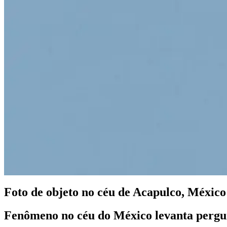
Foto de objeto no céu de Acapulco, México 
Fenômeno no céu do México levanta pergunt