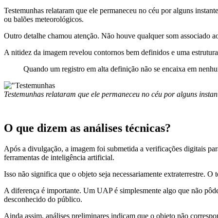
Testemunhas relataram que ele permaneceu no céu por alguns instantes
ou balões meteorológicos.
Outro detalhe chamou atenção. Não houve qualquer som associado ao
A nitidez da imagem revelou contornos bem definidos e uma estrutur
Quando um registro em alta definição não se encaixa em nenhuma
Testemunhas relataram que ele permaneceu no céu por alguns instant
O que dizem as análises técnicas?
Após a divulgação, a imagem foi submetida a verificações digitais par
ferramentas de inteligência artificial.
Isso não significa que o objeto seja necessariamente extraterrestre. O
A diferença é importante. Um UAP é simplesmente algo que não pôde 
desconhecido do público.
Ainda assim, análises preliminares indicam que o objeto não correspo