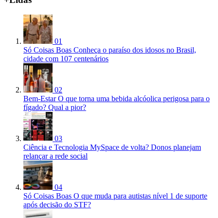
01
Só Coisas Boas
Conheça o paraíso dos idosos no Brasil,
cidade com 107 centenários
02
Bem-Estar
O que torna uma bebida alcóolica perigosa para o
fígado? Qual a pior?
03
Ciência e Tecnologia
MySpace de volta? Donos planejam
relançar a rede social
04
Só Coisas Boas
O que muda para autistas nível 1 de suporte
após decisão do STF?