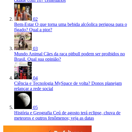
cidade com 107 centenários
02
Bem-Estar
O que torna uma bebida alcóolica perigosa para o
fígado? Qual a pior?
03
Mundo Animal
Cães da raça pitbull podem ser proibidos no
Brasil. Qual sua opinião?
04
Ciência e Tecnologia
MySpace de volta? Donos planejam
relançar a rede social
05
História e Geografia
Ceú de agosto terá eclipse, chuva de
meteoros e outros fenômenos; veja as datas