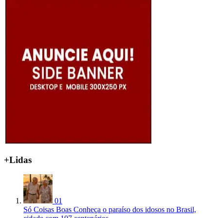
+Lidas
01
Só Coisas Boas
Conheça o paraíso dos idosos no Brasil,