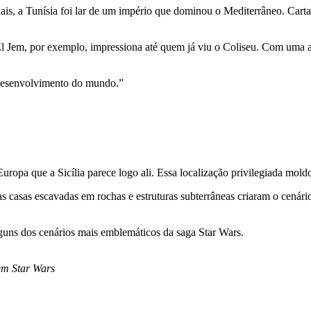
is, a Tunísia foi lar de um império que dominou o Mediterrâneo. Cartag
 El Jem, por exemplo, impressiona até quem já viu o Coliseu. Com uma 
 desenvolvimento do mundo.”
ropa que a Sicília parece logo ali. Essa localização privilegiada moldo
s casas escavadas em rochas e estruturas subterrâneas criaram o cenári
guns dos cenários mais emblemáticos da saga Star Wars.
em Star Wars