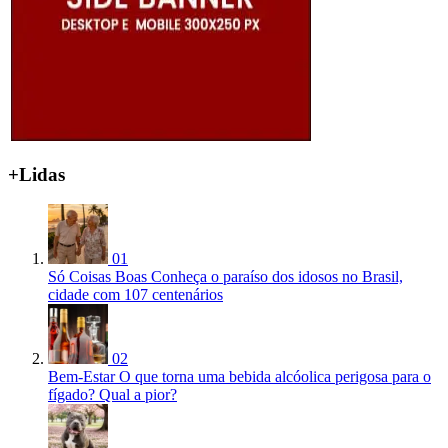
+Lidas
01
Só Coisas Boas
Conheça o paraíso dos idosos no Brasil,
cidade com 107 centenários
02
Bem-Estar
O que torna uma bebida alcóolica perigosa para o
fígado? Qual a pior?