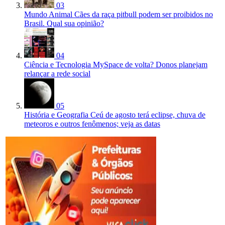
03
Mundo Animal
Cães da raça pitbull podem ser proibidos no
Brasil. Qual sua opinião?
04
Ciência e Tecnologia
MySpace de volta? Donos planejam
relançar a rede social
05
História e Geografia
Ceú de agosto terá eclipse, chuva de
meteoros e outros fenômenos; veja as datas