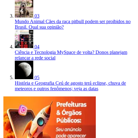
03
Mundo Animal
Cães da raça pitbull podem ser proibidos no
Brasil. Qual sua opinião?
04
Ciência e Tecnologia
MySpace de volta? Donos planejam
relançar a rede social
05
História e Geografia
Ceú de agosto terá eclipse, chuva de
meteoros e outros fenômenos; veja as datas