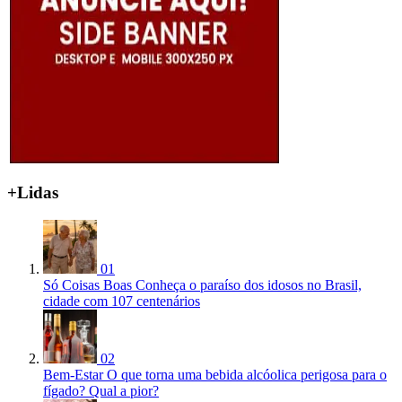
+Lidas
01
Só Coisas Boas
Conheça o paraíso dos idosos no Brasil,
cidade com 107 centenários
02
Bem-Estar
O que torna uma bebida alcóolica perigosa para o
fígado? Qual a pior?