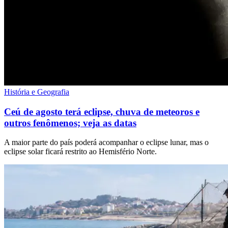
História e Geografia
Ceú de agosto terá eclipse, chuva de meteoros e
outros fenômenos; veja as datas
A maior parte do país poderá acompanhar o eclipse lunar, mas o
eclipse solar ficará restrito ao Hemisfério Norte.