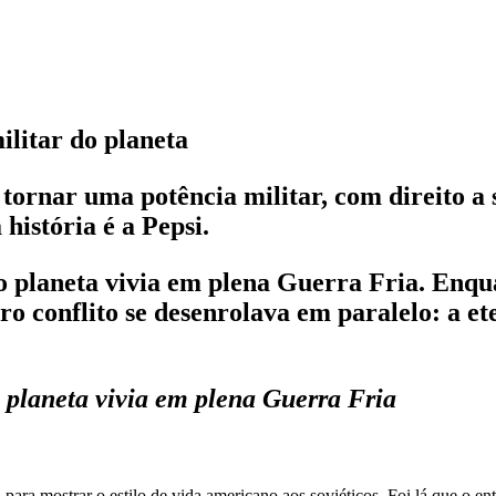
ilitar do planeta
ornar uma potência militar, com direito a s
história é a Pepsi.
planeta vivia em plena Guerra Fria. Enqua
ro conflito se desenrolava em paralelo: a e
planeta vivia em plena Guerra Fria
 mostrar o estilo de vida americano aos soviéticos. Foi lá que o ent