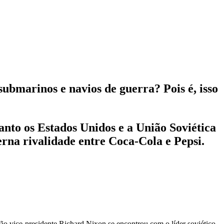
ubmarinos e navios de guerra? Pois é, isso
nto os Estados Unidos e a União Soviética
terna rivalidade entre Coca-Cola e Pepsi.
ão vice-presidente Richard Nixon se encontrou com o líder soviético