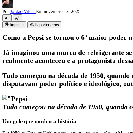
Por
Jordão Vilela
Em novembro 13, 2025
−
+
A
A
Imprimir
Reportar erros
Como a Pepsi se tornou o 6º maior poder m
Já imaginou uma marca de refrigerante se t
realmente aconteceu e a protagonista dessa 
Tudo começou na década de 1950, quando o 
disputavam poder político e ideológico, out
Tudo começou na década de 1950, quando o 
Um gole que mudou a história
Em 1959, os Estados Unidos organizaram uma exposição em Moscou para