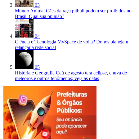
03
Mundo Animal
Cães da raça pitbull podem ser proibidos no
Brasil. Qual sua opinião?
04
Ciência e Tecnologia
MySpace de volta? Donos planejam
relançar a rede social
05
História e Geografia
Ceú de agosto terá eclipse, chuva de
meteoros e outros fenômenos; veja as datas