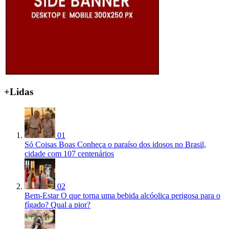
+Lidas
01
Só Coisas Boas
Conheça o paraíso dos idosos no Brasil,
cidade com 107 centenários
02
Bem-Estar
O que torna uma bebida alcóolica perigosa para o
fígado? Qual a pior?