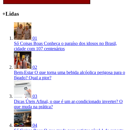
+Lidas
01
Só Coisas Boas
Conheça o paraíso dos idosos no Brasil,
cidade com 107 centenários
02
Bem-Estar
O que torna uma bebida alcóolica perigosa para o
fígado? Qual a pior?
03
Dicas Úteis
Afinal, o que é um ar-condicionado inverter? O
que muda na prática?
04