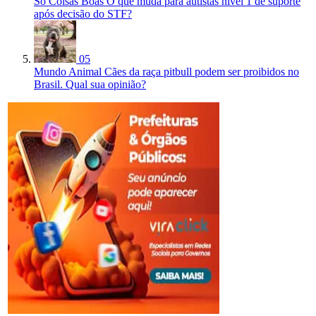
Só Coisas Boas
O que muda para autistas nível 1 de suporte
após decisão do STF?
05
Mundo Animal
Cães da raça pitbull podem ser proibidos no
Brasil. Qual sua opinião?