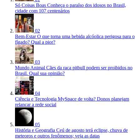
Só Coisas Boas
Conheça o paraíso dos idosos no Brasil,
cidade com 107 centenários
02
Bem-Estar
O que torna uma bebida alcóolica perigosa para o
fígado? Qual a pior?
03
Mundo Animal
Cães da raça pitbull podem ser proibidos no
Brasil. Qual sua opinião?
04
Ciência e Tecnologia
MySpace de volta? Donos planejam
relançar a rede social
05
História e Geografia
Ceú de agosto terá eclipse, chuva de
meteoros e outros fenômenos; veja as datas