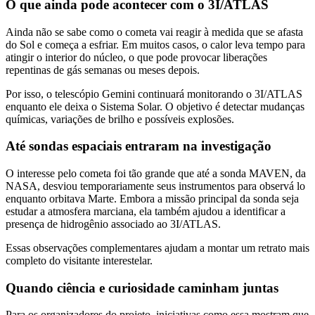
O que ainda pode acontecer com o 3I/ATLAS
Ainda não se sabe como o cometa vai reagir à medida que se afasta
do Sol e começa a esfriar. Em muitos casos, o calor leva tempo para
atingir o interior do núcleo, o que pode provocar liberações
repentinas de gás semanas ou meses depois.
Por isso, o telescópio Gemini continuará monitorando o 3I/ATLAS
enquanto ele deixa o Sistema Solar. O objetivo é detectar mudanças
químicas, variações de brilho e possíveis explosões.
Até sondas espaciais entraram na investigação
O interesse pelo cometa foi tão grande que até a sonda MAVEN, da
NASA, desviou temporariamente seus instrumentos para observá lo
enquanto orbitava Marte. Embora a missão principal da sonda seja
estudar a atmosfera marciana, ela também ajudou a identificar a
presença de hidrogênio associado ao 3I/ATLAS.
Essas observações complementares ajudam a montar um retrato mais
completo do visitante interestelar.
Quando ciência e curiosidade caminham juntas
Para os organizadores do projeto, iniciativas como essa mostram que