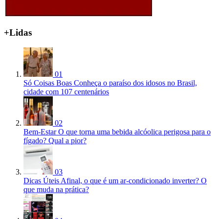
+Lidas
01
Só Coisas Boas
Conheça o paraíso dos idosos no Brasil,
cidade com 107 centenários
02
Bem-Estar
O que torna uma bebida alcóolica perigosa para o
fígado? Qual a pior?
03
Dicas Úteis
Afinal, o que é um ar-condicionado inverter? O
que muda na prática?