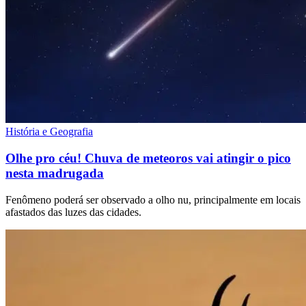
História e Geografia
Olhe pro céu! Chuva de meteoros vai atingir o pico
nesta madrugada
Fenômeno poderá ser observado a olho nu, principalmente em locais
afastados das luzes das cidades.