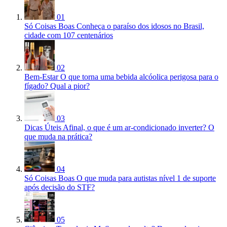
01
Só Coisas Boas
Conheça o paraíso dos idosos no Brasil,
cidade com 107 centenários
02
Bem-Estar
O que torna uma bebida alcóolica perigosa para o
fígado? Qual a pior?
03
Dicas Úteis
Afinal, o que é um ar-condicionado inverter? O
que muda na prática?
04
Só Coisas Boas
O que muda para autistas nível 1 de suporte
após decisão do STF?
05