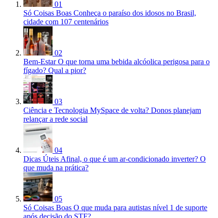
01
Só Coisas Boas
Conheça o paraíso dos idosos no Brasil,
cidade com 107 centenários
02
Bem-Estar
O que torna uma bebida alcóolica perigosa para o
fígado? Qual a pior?
03
Ciência e Tecnologia
MySpace de volta? Donos planejam
relançar a rede social
04
Dicas Úteis
Afinal, o que é um ar-condicionado inverter? O
que muda na prática?
05
Só Coisas Boas
O que muda para autistas nível 1 de suporte
após decisão do STF?