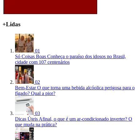
+Lidas
01
Só Coisas Boas
Conheça o paraíso dos idosos no Brasil,
cidade com 107 centenários
02
Bem-Estar
O que torna uma bebida alcóolica perigosa para o
fígado? Qual a pior?
03
Dicas Úteis
Afinal, o que é um ar-condicionado inverter? O
que muda na prática?