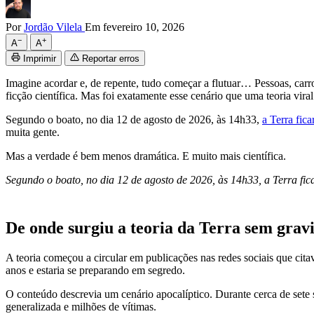
Por
Jordão Vilela
Em fevereiro 10, 2026
−
+
A
A
Imprimir
Reportar erros
Imagine acordar e, de repente, tudo começar a flutuar… Pessoas, car
ficção científica. Mas foi exatamente esse cenário que uma teoria vira
Segundo o boato, no dia 12 de agosto de 2026, às 14h33,
a Terra fic
muita gente.
Mas a verdade é bem menos dramática. E muito mais científica.
Segundo o boato, no dia 12 de agosto de 2026, às 14h33, a Terra fi
De onde surgiu a teoria da Terra sem grav
A teoria começou a circular em publicações nas redes sociais que ci
anos e estaria se preparando em segredo.
O conteúdo descrevia um cenário apocalíptico. Durante cerca de sete 
generalizada e milhões de vítimas.