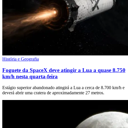
História e Geografia
Foguete da SpaceX deve atingir a Lua a quase 8.750
km/h nesta quarta-feira
Estágio superior abandonado atingirá a Lua a cerca de 8.700 km/h e
deverá abrir uma cratera de aproximadamente 27 metros.