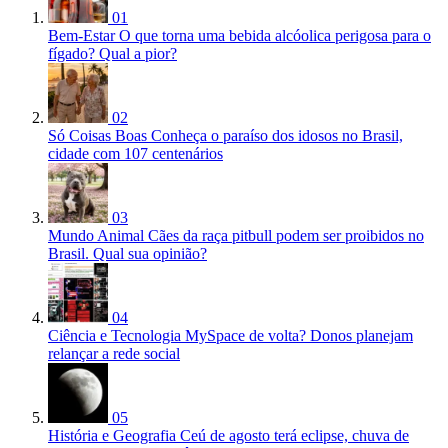
01
Bem-Estar
O que torna uma bebida alcóolica perigosa para o
fígado? Qual a pior?
02
Só Coisas Boas
Conheça o paraíso dos idosos no Brasil,
cidade com 107 centenários
03
Mundo Animal
Cães da raça pitbull podem ser proibidos no
Brasil. Qual sua opinião?
04
Ciência e Tecnologia
MySpace de volta? Donos planejam
relançar a rede social
05
História e Geografia
Ceú de agosto terá eclipse, chuva de