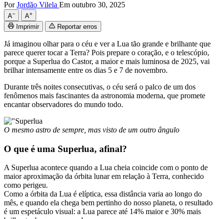
Por
Jordão Vilela
Em outubro 30, 2025
−
+
A
A
Imprimir
Reportar erros
Já imaginou olhar para o céu e ver a Lua tão grande e brilhante que
parece querer tocar a Terra? Pois prepare o coração, e o telescópio,
porque a Superlua do Castor, a maior e mais luminosa de 2025, vai
brilhar intensamente entre os dias 5 e 7 de novembro.
Durante três noites consecutivas, o céu será o palco de um dos
fenômenos mais fascinantes da astronomia moderna, que promete
encantar observadores do mundo todo.
O mesmo astro de sempre, mas visto de um outro ângulo
O que é uma Superlua, afinal?
A Superlua acontece quando a Lua cheia coincide com o ponto de
maior aproximação da órbita lunar em relação à Terra, conhecido
como perigeu.
Como a órbita da Lua é elíptica, essa distância varia ao longo do
mês, e quando ela chega bem pertinho do nosso planeta, o resultado
é um espetáculo visual: a Lua parece até 14% maior e 30% mais