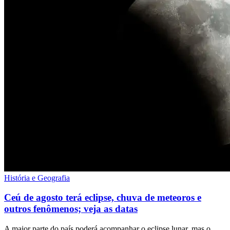
História e Geografia
Ceú de agosto terá eclipse, chuva de meteoros e
outros fenômenos; veja as datas
A maior parte do país poderá acompanhar o eclipse lunar, mas o