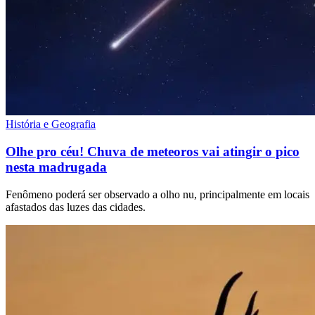
História e Geografia
Olhe pro céu! Chuva de meteoros vai atingir o pico
nesta madrugada
Fenômeno poderá ser observado a olho nu, principalmente em locais
afastados das luzes das cidades.