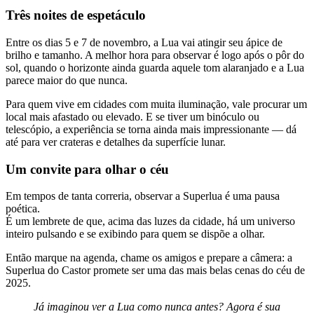
Três noites de espetáculo
Entre os dias 5 e 7 de novembro, a Lua vai atingir seu ápice de
brilho e tamanho. A melhor hora para observar é logo após o pôr do
sol, quando o horizonte ainda guarda aquele tom alaranjado e a Lua
parece maior do que nunca.
Para quem vive em cidades com muita iluminação, vale procurar um
local mais afastado ou elevado. E se tiver um binóculo ou
telescópio, a experiência se torna ainda mais impressionante — dá
até para ver crateras e detalhes da superfície lunar.
Um convite para olhar o céu
Em tempos de tanta correria, observar a Superlua é uma pausa
poética.
É um lembrete de que, acima das luzes da cidade, há um universo
inteiro pulsando e se exibindo para quem se dispõe a olhar.
Então marque na agenda, chame os amigos e prepare a câmera: a
Superlua do Castor promete ser uma das mais belas cenas do céu de
2025.
Já imaginou ver a Lua como nunca antes? Agora é sua