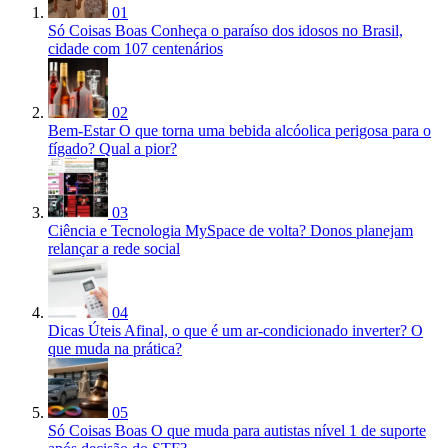
01
Só Coisas Boas
Conheça o paraíso dos idosos no Brasil,
cidade com 107 centenários
02
Bem-Estar
O que torna uma bebida alcóolica perigosa para o
fígado? Qual a pior?
03
Ciência e Tecnologia
MySpace de volta? Donos planejam
relançar a rede social
04
Dicas Úteis
Afinal, o que é um ar-condicionado inverter? O
que muda na prática?
05
Só Coisas Boas
O que muda para autistas nível 1 de suporte