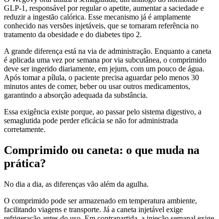
GLP-1, responsável por regular o apetite, aumentar a saciedade e
reduzir a ingestão calórica. Esse mecanismo já é amplamente
conhecido nas versões injetáveis, que se tornaram referência no
tratamento da obesidade e do diabetes tipo 2.
A grande diferença está na via de administração. Enquanto a caneta
é aplicada uma vez por semana por via subcutânea, o comprimido
deve ser ingerido diariamente, em jejum, com um pouco de água.
Após tomar a pílula, o paciente precisa aguardar pelo menos 30
minutos antes de comer, beber ou usar outros medicamentos,
garantindo a absorção adequada da substância.
Essa exigência existe porque, ao passar pelo sistema digestivo, a
semaglutida pode perder eficácia se não for administrada
corretamente.
Comprimido ou caneta: o que muda na
prática?
No dia a dia, as diferenças vão além da agulha.
O comprimido pode ser armazenado em temperatura ambiente,
facilitando viagens e transporte. Já a caneta injetável exige
refrigeração antes do uso. Em contrapartida, a injeção semanal exige