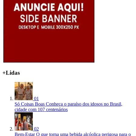
+Lidas
01
Só Coisas Boas
Conheça o paraíso dos idosos no Brasil,
cidade com 107 centenários
02
Bem-Estar
O que torna uma bebida alcóolica perigosa para o