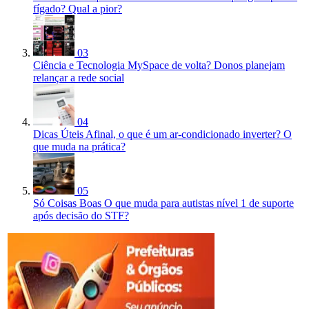
fígado? Qual a pior?
03
Ciência e Tecnologia
MySpace de volta? Donos planejam
relançar a rede social
04
Dicas Úteis
Afinal, o que é um ar-condicionado inverter? O
que muda na prática?
05
Só Coisas Boas
O que muda para autistas nível 1 de suporte
após decisão do STF?