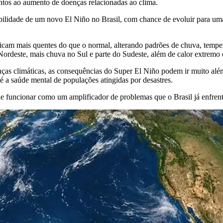
entos ao aumento de doenças relacionadas ao clima.
sibilidade de um novo El Niño no Brasil, com chance de evoluir para u
am mais quentes do que o normal, alterando padrões de chuva, temperat
ordeste, mais chuva no Sul e parte do Sudeste, além de calor extremo 
ças climáticas, as consequências do Super El Niño podem ir muito além
té a saúde mental de populações atingidas por desastres.
 funcionar como um amplificador de problemas que o Brasil já enfrent