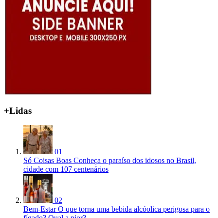
+Lidas
01
Só Coisas Boas
Conheça o paraíso dos idosos no Brasil,
cidade com 107 centenários
02
Bem-Estar
O que torna uma bebida alcóolica perigosa para o
fígado? Qual a pior?