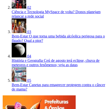
02
Ciência e Tecnologia
MySpace de volta? Donos planejam
relançar a rede social
03
Bem-Estar
O que torna uma bebida alcóolica perigosa para o
fígado? Qual a pior?
04
História e Geografia
Ceú de agosto terá eclipse, chuva de
meteoros e outros fenômenos; veja as datas
05
Bem-Estar
Canetas para emagrecer protegem contra o câncer
de mama?