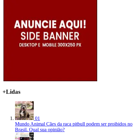
+Lidas
01
Mundo Animal
Cães da raça pitbull podem ser proibidos no
Brasil. Qual sua opinião?