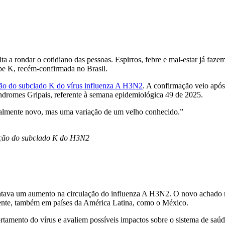
ta a rondar o cotidiano das pessoas. Espirros, febre e mal-estar já faz
ipe K, recém-confirmada no Brasil.
ção do subclado K do vírus influenza A H3N2
. A confirmação veio após
ndromes Gripais, referente à semana epidemiológica 49 de 2025.
talmente novo, mas uma variação de um velho conhecido.”
ulação do subclado K do H3N2
entava um aumento na circulação do influenza A H3N2. O novo achado 
emente, também em países da América Latina, como o México.
amento do vírus e avaliem possíveis impactos sobre o sistema de saúd