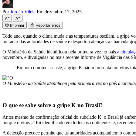
Por
Jordão Vilela
Em dezembro 17, 2025
−
+
A
A
Imprimir
Reportar erros
Todo ano, quando o clima muda e as temperaturas oscilam, a gripe vol
no radar das autoridades de saúde e despertou atenção: a chamada gr
O Ministério da Saúde identificou pela primeira vez no país
a circula
novembro, e divulgadas no mais recente Informe de Vigilância das Sí
“Embora o nome assuste, a gripe K não representa um vírus to
O Ministério da Saúde identificou pela primeira vez no país a circ
O que se sabe sobre a gripe K no Brasil?
Antes mesmo da confirmação oficial do subclado K, o Brasil já enfr
porque o vírus já foi identificado em todos os continentes e, recent
A detecção precoce permite que as autoridades acompanhem o comport