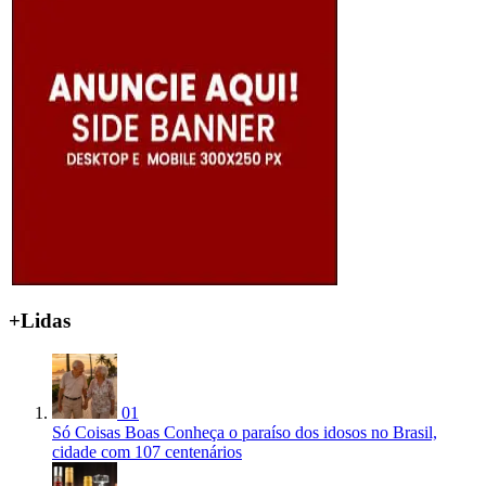
+Lidas
01
Só Coisas Boas
Conheça o paraíso dos idosos no Brasil,
cidade com 107 centenários