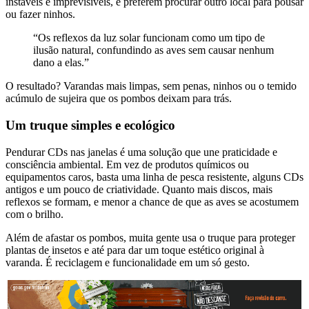
instáveis e imprevisíveis, e preferem procurar outro local para pousar
ou fazer ninhos.
“Os reflexos da luz solar funcionam como um tipo de
ilusão natural, confundindo as aves sem causar nenhum
dano a elas.”
O resultado? Varandas mais limpas, sem penas, ninhos ou o temido
acúmulo de sujeira que os pombos deixam para trás.
Um truque simples e ecológico
Pendurar CDs nas janelas é uma solução que une praticidade e
consciência ambiental. Em vez de produtos químicos ou
equipamentos caros, basta uma linha de pesca resistente, alguns CDs
antigos e um pouco de criatividade. Quanto mais discos, mais
reflexos se formam, e menor a chance de que as aves se acostumem
com o brilho.
Além de afastar os pombos, muita gente usa o truque para proteger
plantas de insetos e até para dar um toque estético original à
varanda. É reciclagem e funcionalidade em um só gesto.