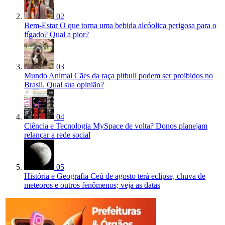
02
Bem-Estar
O que torna uma bebida alcóolica perigosa para o
fígado? Qual a pior?
03
Mundo Animal
Cães da raça pitbull podem ser proibidos no
Brasil. Qual sua opinião?
04
Ciência e Tecnologia
MySpace de volta? Donos planejam
relançar a rede social
05
História e Geografia
Ceú de agosto terá eclipse, chuva de
meteoros e outros fenômenos; veja as datas