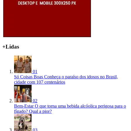
+Lidas
01
Só Coisas Boas
Conheça o paraíso dos idosos no Brasil,
cidade com 107 centenários
02
Bem-Estar
O que torna uma bebida alcóolica perigosa para o
fígado? Qual a pior?
03