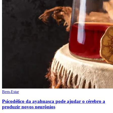
Bem-Estar
Psicodélico da ayahuasca pode ajudar o cérebro a
produzir novos neurônios