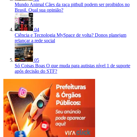
Mundo Animal
Cães da raça pitbull podem ser proibidos no
Brasil. Qual sua opinião?
04
Ciência e Tecnologia
MySpace de volta? Donos planejam
relançar a rede social
05
Só Coisas Boas
O que muda para autistas nível 1 de suporte
após decisão do STF?