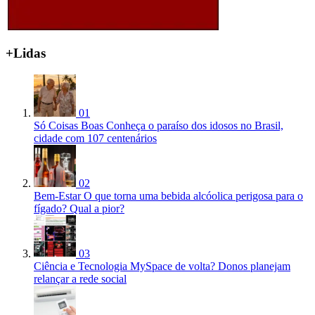
+Lidas
01
Só Coisas Boas
Conheça o paraíso dos idosos no Brasil,
cidade com 107 centenários
02
Bem-Estar
O que torna uma bebida alcóolica perigosa para o
fígado? Qual a pior?
03
Ciência e Tecnologia
MySpace de volta? Donos planejam
relançar a rede social