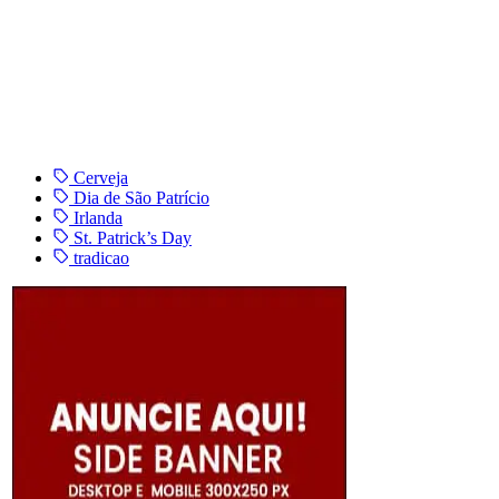
Cerveja
Dia de São Patrício
Irlanda
St. Patrick’s Day
tradicao