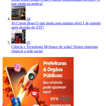
que muda na prática?
04
Só Coisas Boas
O que muda para autistas nível 1 de suporte
após decisão do STF?
05
Ciência e Tecnologia
MySpace de volta? Donos planejam
relançar a rede social