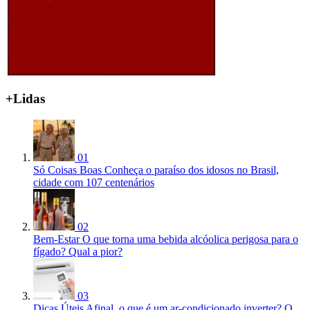
+Lidas
01
Só Coisas Boas
Conheça o paraíso dos idosos no Brasil,
cidade com 107 centenários
02
Bem-Estar
O que torna uma bebida alcóolica perigosa para o
fígado? Qual a pior?
03
Dicas Úteis
Afinal, o que é um ar-condicionado inverter? O