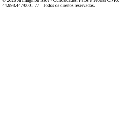
© 2026 Já Imaginou Isso? - Curiosidades, Fatos e Teorias CNPJ:
44.998.447/0001-77 - Todos os direitos reservados.