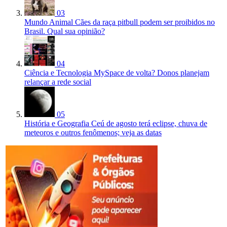
03
Mundo Animal
Cães da raça pitbull podem ser proibidos no
Brasil. Qual sua opinião?
04
Ciência e Tecnologia
MySpace de volta? Donos planejam
relançar a rede social
05
História e Geografia
Ceú de agosto terá eclipse, chuva de
meteoros e outros fenômenos; veja as datas