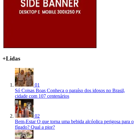
+Lidas
01
Só Coisas Boas
Conheça o paraíso dos idosos no Brasil,
cidade com 107 centenários
02
Bem-Estar
O que torna uma bebida alcóolica perigosa para o
fígado? Qual a pior?