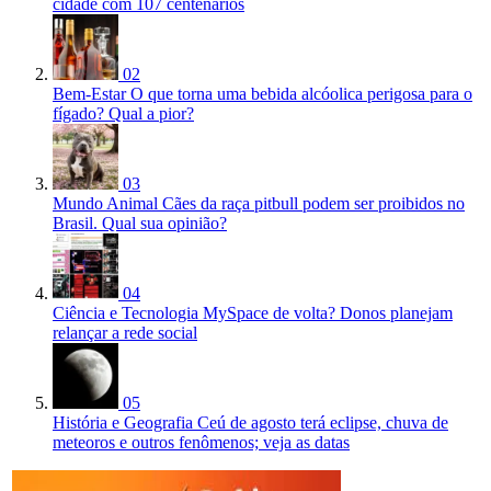
cidade com 107 centenários
02
Bem-Estar
O que torna uma bebida alcóolica perigosa para o
fígado? Qual a pior?
03
Mundo Animal
Cães da raça pitbull podem ser proibidos no
Brasil. Qual sua opinião?
04
Ciência e Tecnologia
MySpace de volta? Donos planejam
relançar a rede social
05
História e Geografia
Ceú de agosto terá eclipse, chuva de
meteoros e outros fenômenos; veja as datas