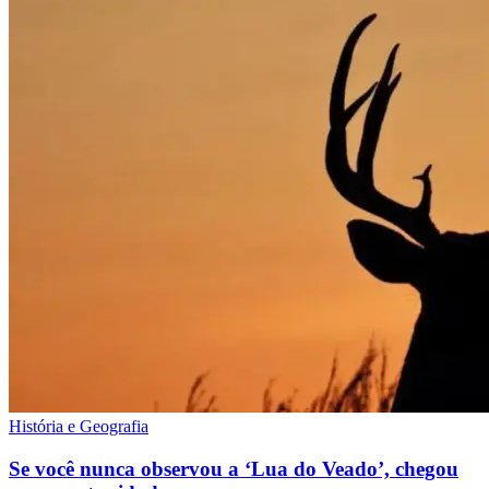
História e Geografia
Se você nunca observou a ‘Lua do Veado’, chegou