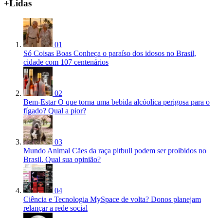
+Lidas
01
Só Coisas Boas
Conheça o paraíso dos idosos no Brasil,
cidade com 107 centenários
02
Bem-Estar
O que torna uma bebida alcóolica perigosa para o
fígado? Qual a pior?
03
Mundo Animal
Cães da raça pitbull podem ser proibidos no
Brasil. Qual sua opinião?
04
Ciência e Tecnologia
MySpace de volta? Donos planejam
relançar a rede social