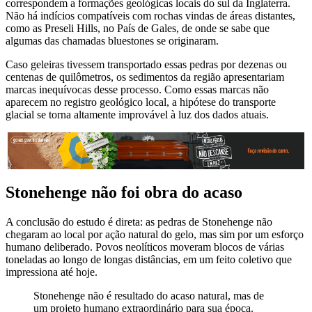
correspondem a formações geológicas locais do sul da Inglaterra.
Não há indícios compatíveis com rochas vindas de áreas distantes,
como as Preseli Hills, no País de Gales, de onde se sabe que
algumas das chamadas bluestones se originaram.
Caso geleiras tivessem transportado essas pedras por dezenas ou
centenas de quilômetros, os sedimentos da região apresentariam
marcas inequívocas desse processo. Como essas marcas não
aparecem no registro geológico local, a hipótese do transporte
glacial se torna altamente improvável à luz dos dados atuais.
Stonehenge não foi obra do acaso
A conclusão do estudo é direta: as pedras de Stonehenge não
chegaram ao local por ação natural do gelo, mas sim por um esforço
humano deliberado. Povos neolíticos moveram blocos de várias
toneladas ao longo de longas distâncias, em um feito coletivo que
impressiona até hoje.
Stonehenge não é resultado do acaso natural, mas de
um projeto humano extraordinário para sua época.