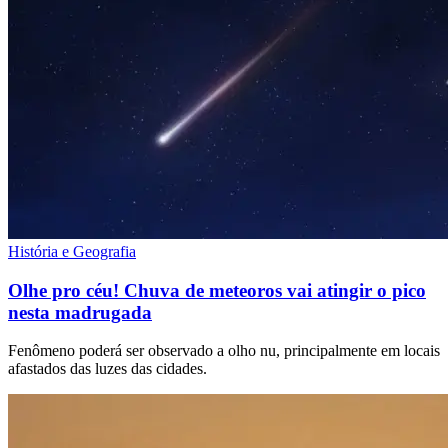
História e Geografia
Olhe pro céu! Chuva de meteoros vai atingir o pico
nesta madrugada
Fenômeno poderá ser observado a olho nu, principalmente em locais
afastados das luzes das cidades.