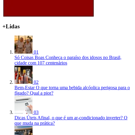
+Lidas
01
Só Coisas Boas
Conheça o paraíso dos idosos no Brasil,
cidade com 107 centenários
02
Bem-Estar
O que torna uma bebida alcóolica perigosa para o
fígado? Qual a pior?
03
Dicas Úteis
Afinal, o que é um ar-condicionado inverter? O
que muda na prática?