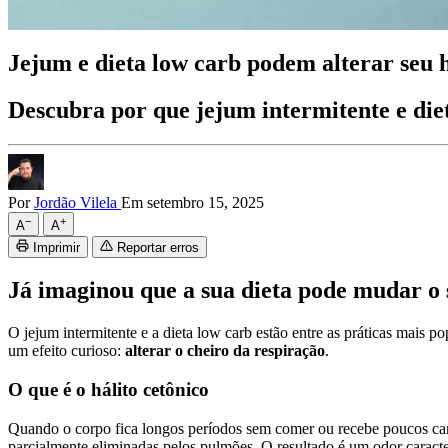
Jejum e dieta low carb podem alterar seu 
Descubra por que jejum intermitente e dieta
Por
Jordão Vilela
Em setembro 15, 2025
−
+
A
A
Imprimir
Reportar erros
Já imaginou que a sua dieta pode mudar o 
O jejum intermitente e a dieta low carb estão entre as práticas mai
um efeito curioso:
alterar o cheiro da respiração
.
O que é o hálito cetônico
Quando o corpo fica longos períodos sem comer ou recebe poucos carb
parcialmente eliminadas pelos pulmões. O resultado é um odor carac