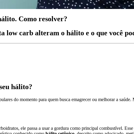
hálito. Como resolver?
 low carb alteram o hálito e o que você pod
seu hálito?
s populares do momento para quem busca emagrecer ou melhorar a saúde
oidratos, ele passa a usar a gordura como principal combustível. Ess
terístico conhecido como
hálito cetônico
, descrito como adocicado, met