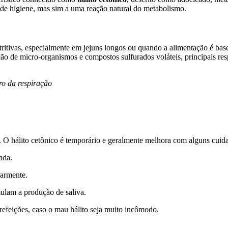
ta de higiene, mas sim a uma reação natural do metabolismo.
tritivas, especialmente em jejuns longos ou quando a alimentação é base
ação de micro-organismos e compostos sulfurados voláteis, principais re
ro da respiração
. O hálito cetônico é temporário e geralmente melhora com alguns cuid
ada.
larmente.
mulam a produção de saliva.
 refeições, caso o mau hálito seja muito incômodo.