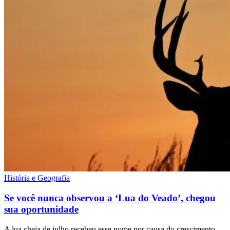
História e Geografia
Se você nunca observou a ‘Lua do Veado’, chegou
sua oportunidade
A lua cheia de julho recebeu esse nome por causa do crescimento