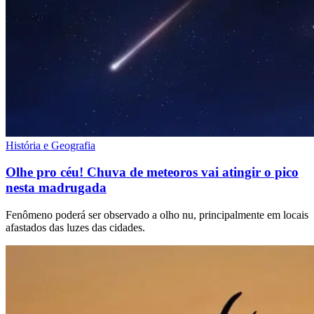
História e Geografia
Olhe pro céu! Chuva de meteoros vai atingir o pico
nesta madrugada
Fenômeno poderá ser observado a olho nu, principalmente em locais
afastados das luzes das cidades.