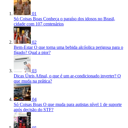
01
Só Coisas Boas
Conheça o paraíso dos idosos no Brasil,
cidade com 107 centenários
02
Bem-Estar
O que torna uma bebida alcóolica perigosa para o
fígado? Qual a pior?
03
Dicas Úteis
Afinal, o que é um ar-condicionado inverter? O
que muda na prática?
04
Só Coisas Boas
O que muda para autistas nível 1 de suporte
após decisão do STF?
05