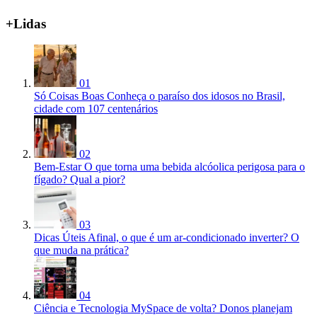
+Lidas
01
Só Coisas Boas
Conheça o paraíso dos idosos no Brasil,
cidade com 107 centenários
02
Bem-Estar
O que torna uma bebida alcóolica perigosa para o
fígado? Qual a pior?
03
Dicas Úteis
Afinal, o que é um ar-condicionado inverter? O
que muda na prática?
04
Ciência e Tecnologia
MySpace de volta? Donos planejam