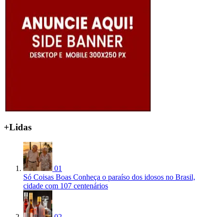
+Lidas
01
Só Coisas Boas
Conheça o paraíso dos idosos no Brasil,
cidade com 107 centenários
02