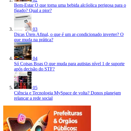
Bem-Estar
O que torna uma bebida alcóolica perigosa para o
fígado? Qual a pior?
03
Dicas Úteis
Afinal, o que é um ar-condicionado inverter? O
que muda na prática?
04
Só Coisas Boas
O que muda para autistas nível 1 de suporte
após decisão do STF?
05
Ciência e Tecnologia
MySpace de volta? Donos planejam
relançar a rede social