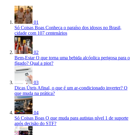
01
Só Coisas Boas
Conheça o paraíso dos idosos no Brasil,
cidade com 107 centenários
02
Bem-Estar
O que torna uma bebida alcóolica perigosa para o
fígado? Qual a pior?
03
Dicas Úteis
Afinal, o que é um ar-condicionado inverter? O
que muda na prática?
04
Só Coisas Boas
O que muda para autistas nível 1 de suporte
após decisão do STF?