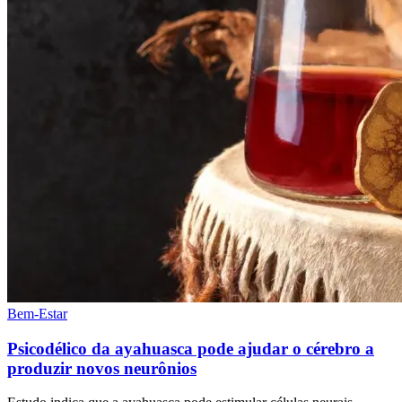
Bem-Estar
Psicodélico da ayahuasca pode ajudar o cérebro a
produzir novos neurônios