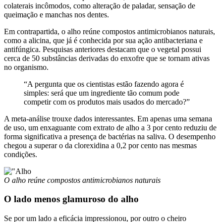
colaterais incômodos, como alteração de paladar, sensação de
queimação e manchas nos dentes.
Em contrapartida, o alho reúne compostos antimicrobianos naturais,
como a alicina, que já é conhecida por sua ação antibacteriana e
antifúngica. Pesquisas anteriores destacam que o vegetal possui
cerca de 50 substâncias derivadas do enxofre que se tornam ativas
no organismo.
“A pergunta que os cientistas estão fazendo agora é
simples: será que um ingrediente tão comum pode
competir com os produtos mais usados do mercado?”
A meta-análise trouxe dados interessantes. Em apenas uma semana
de uso, um enxaguante com extrato de alho a 3 por cento reduziu de
forma significativa a presença de bactérias na saliva. O desempenho
chegou a superar o da clorexidina a 0,2 por cento nas mesmas
condições.
O alho reúne compostos antimicrobianos naturais
O lado menos glamuroso do alho
Se por um lado a eficácia impressionou, por outro o cheiro