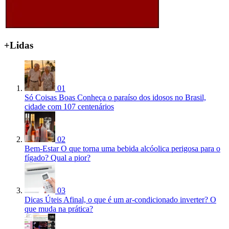
+Lidas
01
Só Coisas Boas
Conheça o paraíso dos idosos no Brasil,
cidade com 107 centenários
02
Bem-Estar
O que torna uma bebida alcóolica perigosa para o
fígado? Qual a pior?
03
Dicas Úteis
Afinal, o que é um ar-condicionado inverter? O
que muda na prática?