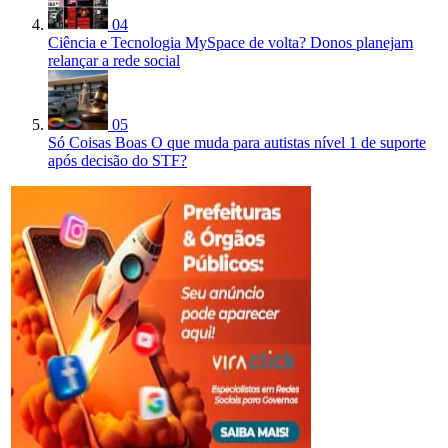
04
Ciência e Tecnologia
MySpace de volta? Donos planejam
relançar a rede social
05
Só Coisas Boas
O que muda para autistas nível 1 de suporte
após decisão do STF?