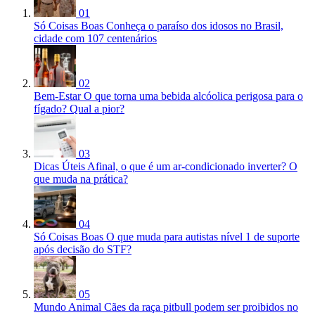
01
Só Coisas Boas
Conheça o paraíso dos idosos no Brasil,
cidade com 107 centenários
02
Bem-Estar
O que torna uma bebida alcóolica perigosa para o
fígado? Qual a pior?
03
Dicas Úteis
Afinal, o que é um ar-condicionado inverter? O
que muda na prática?
04
Só Coisas Boas
O que muda para autistas nível 1 de suporte
após decisão do STF?
05
Mundo Animal
Cães da raça pitbull podem ser proibidos no