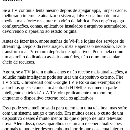
Se a TV continua lenta mesmo depois de apagar apps, limpar cache,
melhorar a internet e atualizar o sistema, talvez seja hora de uma
medida mais forte: restaurar o padrão de fábrica. Essa opção apaga
configurações, contas, aplicativos instalados e arquivos acumulados,
devolvendo o aparelho ao estado original.
Antes de fazer isso, anote senhas de Wi-Fi e logins dos serviços de
streaming. Depois da restauração, instale apenas o necessário. Evite
transformar a TV em um depósito de aplicativos. Pense nela como
um aparelho dedicado a assistir conteúdos, não como um celular
cheio de recursos.
Agora, se a TV já tem muitos anos e não recebe mais atualizações, a
solução mais inteligente pode ser usar um dispositivo externo. Fire
TV Stick, Chromecast com Google TV e Roku são exemplos de
aparelhos que se conectam à entrada HDMI e assumem a parte
inteligente da televisão. A TV vira praticamente um monitor,
enquanto o dispositivo externo roda os aplicativos.
Essa pode ser a melhor saída para quem tem uma tela boa, mas sofre
com um sistema antigo e travado. Em muitos casos, o custo de um
dispositivo desses é muito menor do que o preço de uma televisão
nova. Além disso, esses aparelhos costumam receber atualizações
por mais tempo e ter desempenho melhor do que o sistema interno