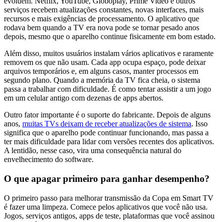
evoluem. Netflix, YouTube, Globoplay, Prime Video e outros
serviços recebem atualizações constantes, novas interfaces, mais
recursos e mais exigências de processamento. O aplicativo que
rodava bem quando a TV era nova pode se tornar pesado anos
depois, mesmo que o aparelho continue fisicamente em bom estado.
Além disso, muitos usuários instalam vários aplicativos e raramente
removem os que não usam. Cada app ocupa espaço, pode deixar
arquivos temporários e, em alguns casos, manter processos em
segundo plano. Quando a memória da TV fica cheia, o sistema
passa a trabalhar com dificuldade. É como tentar assistir a um jogo
em um celular antigo com dezenas de apps abertos.
Outro fator importante é o suporte do fabricante. Depois de alguns
anos,
muitas TVs deixam de receber atualizações de sistema
. Isso
significa que o aparelho pode continuar funcionando, mas passa a
ter mais dificuldade para lidar com versões recentes dos aplicativos.
A lentidão, nesse caso, vira uma consequência natural do
envelhecimento do software.
O que apagar primeiro para ganhar desempenho?
O primeiro passo para melhorar transmissão da Copa em Smart TV
é fazer uma limpeza. Comece pelos aplicativos que você não usa.
Jogos, serviços antigos, apps de teste, plataformas que você assinou