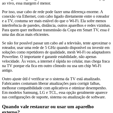
ao vivo, essa margem é menor.
Por isso, usar cabo de rede pode fazer uma diferença enorme. A
conexão via Ethernet, com cabo ligado diretamente entre o roteador
e a TV, costuma ser mais estável do que o Wi-Fi. Ela sofre menos
interferência de paredes, distância, outros aparelhos e redes vizinhas.
Para quem quer melhorar transmissão da Copa em Smart TV, essa é
uma das dicas mais eficientes.
Se não for possível passar um cabo até a televisão, tente aproximar o
roteador, usar uma rede de 5 GHz quando disponível ou investir em
soluções como repetidores de qualidade, mesh Wi-Fi ou adaptadores
Powerline. O importante é garantir estabilidade, não apenas
velocidade. Às vezes, a internet é rápida no celular, mas chega fraca
na TV porque ela fica em outro cômodo ou usa um chip Wi-Fi
antigo.
Outro ajuste útil é verificar se o sistema da TV está atualizado.
Fabricantes costumam liberar atualizações para corrigir falhas,
melhorar compatibilidade com aplicativos e otimizar desempenho.
Em modelos Samsung, LG e TCL, essa opção geralmente aparece
nas configurações de suporte, sistema ou atualização de software.
Quando vale restaurar ou usar um aparelho
externo?