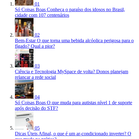
01
Só Coisas Boas
Conheça o paraíso dos idosos no Brasil,
cidade com 107 centenários
02
Bem-Estar
O que torna uma bebida alcóolica perigosa para o
fígado? Qual a pior?
03
Ciência e Tecnologia
MySpace de volta? Donos planejam
relançar a rede social
04
Só Coisas Boas
O que muda para autistas nível 1 de suporte
após decisão do STF?
05
Dicas Úteis
Afinal, o que é um ar-condicionado inverter? O