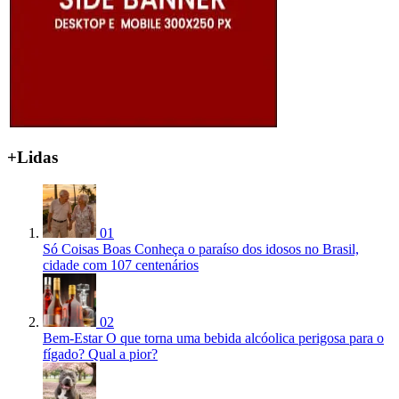
+Lidas
01
Só Coisas Boas
Conheça o paraíso dos idosos no Brasil,
cidade com 107 centenários
02
Bem-Estar
O que torna uma bebida alcóolica perigosa para o
fígado? Qual a pior?