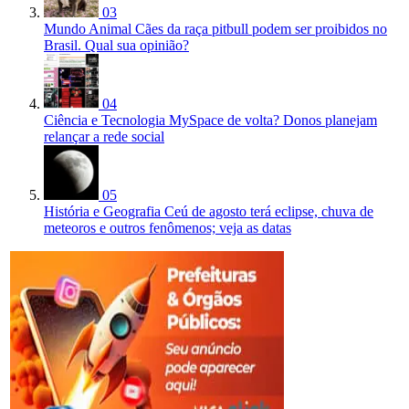
03
Mundo Animal
Cães da raça pitbull podem ser proibidos no
Brasil. Qual sua opinião?
04
Ciência e Tecnologia
MySpace de volta? Donos planejam
relançar a rede social
05
História e Geografia
Ceú de agosto terá eclipse, chuva de
meteoros e outros fenômenos; veja as datas