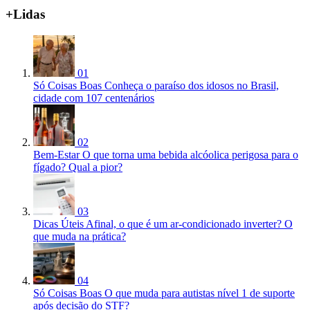
+Lidas
01
Só Coisas Boas
Conheça o paraíso dos idosos no Brasil,
cidade com 107 centenários
02
Bem-Estar
O que torna uma bebida alcóolica perigosa para o
fígado? Qual a pior?
03
Dicas Úteis
Afinal, o que é um ar-condicionado inverter? O
que muda na prática?
04
Só Coisas Boas
O que muda para autistas nível 1 de suporte
após decisão do STF?