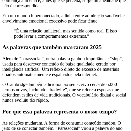
confiança aumenta e, antes que se perceba, surge uma lealdade que
não é correspondida.
Em um mundo hiperconectado, a linha entre admiração saudável e
envolvimento emocional excessivo pode ficar tênue.
“É uma relação unilateral, mas sentida como real. E isso
pode levar a comportamentos extremos.”
As palavras que também marcaram 2025
Além de “parassocial”, outra palavra ganhou importância: “slop”,
usada para descrever conteúdo de baixa qualidade gerado por
inteligência artificial. Um reflexo direto do excesso de materiais
criados automaticamente e espalhados pela internet.
O Cambridge também adicionou ao seu acervo cerca de 6.000
termos novos, incluindo “tradwife”, que se refere a esposas que
defendem estilos de vida tradicionais. O vocabulário digital e social
nunca evoluiu tão rápido.
Por que essa palavra representa o nosso tempo?
As relações mudaram. A forma de consumir conteúdo mudou. O
jeito de se conectar também. “Parassocial” virou a palavra do ano