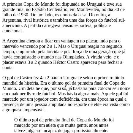
A primeira Copa do Mundo foi disputada no Uruguai e teve sua
grande final no Estádio Centenário, em Montevidéu, no dia 30 de
julho de 1930. De um lado, os donos da casa. Do outro, a
Argentina, rival histórica e também uma das forças do futebol sul-
americano. A partida carregava tensão esportiva, política e
emocional.
A Argentina chegou a ficar em vantagem no placar, indo para o
intervalo vencendo por 2 a 1. Mas o Uruguai reagiu no segundo
tempo, empurrado pela torcida e pela força de uma geração que já
havia conquistado o mundo nas Olimpíadas. A virada veio, e o
placar estava 3 a 2 quando Héctor Castro apareceu para fechar a
conta.
O gol de Castro fez 4 a 2 para o Uruguai e selou o primeiro título
mundial da história. Era o último gol da primeira final de Copa do
Mundo. Um detalhe que, por si só, já bastaria para colocar seu nome
em qualquer livro de futebol. Mas havia algo a mais. Aquele gol foi
marcado por um jogador com deficiência, em uma época na qual a
presença de uma pessoa amputada no esporte de elite era vista como
algo quase impensável.
O último gol da primeira final de Copa do Mundo foi
marcado por um atleta que muita gente, anos antes,
talvez julgasse incapaz de jogar profissionalmente.