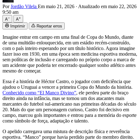
Por
Jordão Vilela
Em maio 21, 2026
·
Atualizado em maio 22, 2026
9:50 am
−
+
A
A
Imprimir
Reportar erros
Imagine entrar em campo em uma final de Copa do Mundo, diante
de uma multidão enlouquecida, em um estádio recém-construído,
com o país inteiro esperando por um título histórico. Agora imagine
fazer isso em 1930, em uma época sem medicina esportiva moderna,
sem políticas de inclusão e carregando no próprio corpo a marca de
um acidente que poderia ter encerrado qualquer sonho atlético antes
mesmo de começar.
Essa é a história de Héctor Castro, o jogador com deficiência que
ajudou o Uruguai a vencer a primeira Copa do Mundo da história.
Conhecido como “El Manco Divino”
, ele perdeu parte do braço
direito ainda na infância, mas se tornou um dos atacantes mais
marcantes do futebol sul-americano nas primeiras décadas do século
20. Mais do que um personagem curioso, Castro foi decisivo em
campo, marcou gols importantes e entrou para a memória do esporte
como símbolo de força, adaptação e talento.
O apelido carregava uma mistura de descrição física e reverência
esportiva. “Manco” porque havia perdido parte do membro direito.