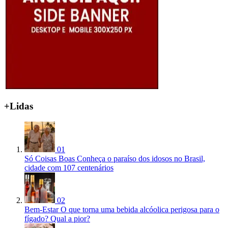
+Lidas
01
Só Coisas Boas
Conheça o paraíso dos idosos no Brasil,
cidade com 107 centenários
02
Bem-Estar
O que torna uma bebida alcóolica perigosa para o
fígado? Qual a pior?