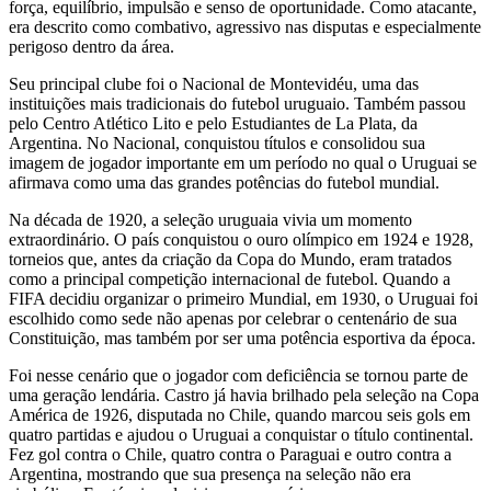
força, equilíbrio, impulsão e senso de oportunidade. Como atacante,
era descrito como combativo, agressivo nas disputas e especialmente
perigoso dentro da área.
Seu principal clube foi o Nacional de Montevidéu, uma das
instituições mais tradicionais do futebol uruguaio. Também passou
pelo Centro Atlético Lito e pelo Estudiantes de La Plata, da
Argentina. No Nacional, conquistou títulos e consolidou sua
imagem de jogador importante em um período no qual o Uruguai se
afirmava como uma das grandes potências do futebol mundial.
Na década de 1920, a seleção uruguaia vivia um momento
extraordinário. O país conquistou o ouro olímpico em 1924 e 1928,
torneios que, antes da criação da Copa do Mundo, eram tratados
como a principal competição internacional de futebol. Quando a
FIFA decidiu organizar o primeiro Mundial, em 1930, o Uruguai foi
escolhido como sede não apenas por celebrar o centenário de sua
Constituição, mas também por ser uma potência esportiva da época.
Foi nesse cenário que o jogador com deficiência se tornou parte de
uma geração lendária. Castro já havia brilhado pela seleção na Copa
América de 1926, disputada no Chile, quando marcou seis gols em
quatro partidas e ajudou o Uruguai a conquistar o título continental.
Fez gol contra o Chile, quatro contra o Paraguai e outro contra a
Argentina, mostrando que sua presença na seleção não era