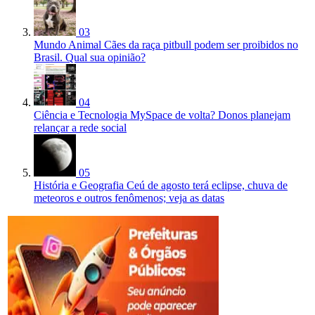
03
Mundo Animal
Cães da raça pitbull podem ser proibidos no
Brasil. Qual sua opinião?
04
Ciência e Tecnologia
MySpace de volta? Donos planejam
relançar a rede social
05
História e Geografia
Ceú de agosto terá eclipse, chuva de
meteoros e outros fenômenos; veja as datas