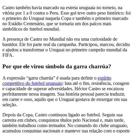
Castro também havia marcado na estreia uruguaia no torneio, na
vitória por 1 a 0 contra o Peru. Esse gol teve outro peso histórico: foi
o primeiro do Uruguai naquela Copa e também o primeiro marcado
no Estádio Centenário, que se tornaria um dos palcos mais
simbólicos do futebol mundial.
A presença de Castro no Mundial não era uma curiosidade de
bastidor. Ele foi parte real da campanha. Participou, marcou, decidiu
e ajudou a transformar o Uruguai no primeiro campeão mundial da
FIFA.
Por que ele virou símbolo da garra charrúa?
A expressão “garra charrúa” é usada para definir o
espírito
competitivo do futebol uruguaio
: luta até o fim, resistência, coragem
e capacidade de superar adversidades. Héctor Castro se encaixou
perfeitamente nessa imagem. Sua história pessoal parecia traduzir,
em carne e osso, aquilo que o Uruguai gostava de enxergar em sua
seleção.
Depois da Copa, Castro continuou ligado ao futebol. Seguiu sua
carreira em clubes, conquistou títulos pelo Nacional e, mais tarde,
também trabalhou como treinador. No comando do clube uruguaio,
acumulou conquistas nacionais e manteve sua relação com o esporte