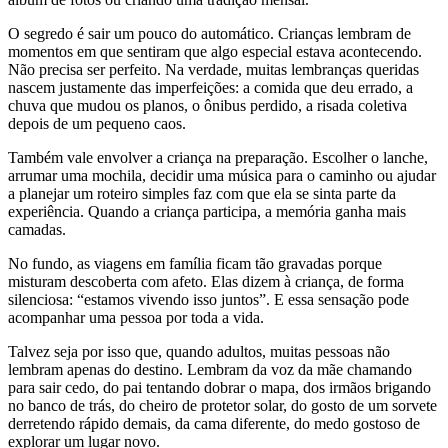
O segredo é sair um pouco do automático. Crianças lembram de
momentos em que sentiram que algo especial estava acontecendo.
Não precisa ser perfeito. Na verdade, muitas lembranças queridas
nascem justamente das imperfeições: a comida que deu errado, a
chuva que mudou os planos, o ônibus perdido, a risada coletiva
depois de um pequeno caos.
Também vale envolver a criança na preparação. Escolher o lanche,
arrumar uma mochila, decidir uma música para o caminho ou ajudar
a planejar um roteiro simples faz com que ela se sinta parte da
experiência. Quando a criança participa, a memória ganha mais
camadas.
No fundo, as viagens em família ficam tão gravadas porque
misturam descoberta com afeto. Elas dizem à criança, de forma
silenciosa: “estamos vivendo isso juntos”. E essa sensação pode
acompanhar uma pessoa por toda a vida.
Talvez seja por isso que, quando adultos, muitas pessoas não
lembram apenas do destino. Lembram da voz da mãe chamando
para sair cedo, do pai tentando dobrar o mapa, dos irmãos brigando
no banco de trás, do cheiro de protetor solar, do gosto de um sorvete
derretendo rápido demais, da cama diferente, do medo gostoso de
explorar um lugar novo.