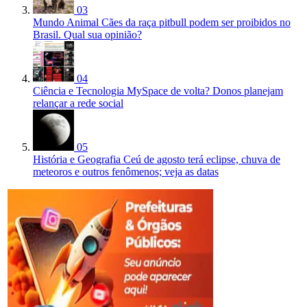
03
Mundo Animal
Cães da raça pitbull podem ser proibidos no
Brasil. Qual sua opinião?
04
Ciência e Tecnologia
MySpace de volta? Donos planejam
relançar a rede social
05
História e Geografia
Ceú de agosto terá eclipse, chuva de
meteoros e outros fenômenos; veja as datas