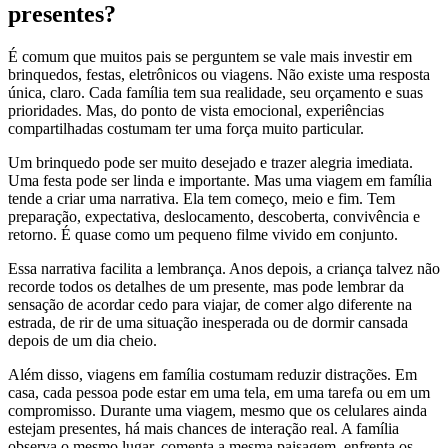
presentes?
É comum que muitos pais se perguntem se vale mais investir em
brinquedos, festas, eletrônicos ou viagens. Não existe uma resposta
única, claro. Cada família tem sua realidade, seu orçamento e suas
prioridades. Mas, do ponto de vista emocional, experiências
compartilhadas costumam ter uma força muito particular.
Um brinquedo pode ser muito desejado e trazer alegria imediata.
Uma festa pode ser linda e importante. Mas uma viagem em família
tende a criar uma narrativa. Ela tem começo, meio e fim. Tem
preparação, expectativa, deslocamento, descoberta, convivência e
retorno. É quase como um pequeno filme vivido em conjunto.
Essa narrativa facilita a lembrança. Anos depois, a criança talvez não
recorde todos os detalhes de um presente, mas pode lembrar da
sensação de acordar cedo para viajar, de comer algo diferente na
estrada, de rir de uma situação inesperada ou de dormir cansada
depois de um dia cheio.
Além disso, viagens em família costumam reduzir distrações. Em
casa, cada pessoa pode estar em uma tela, em uma tarefa ou em um
compromisso. Durante uma viagem, mesmo que os celulares ainda
estejam presentes, há mais chances de interação real. A família
observa o mesmo lugar, comenta a mesma paisagem, enfrenta os