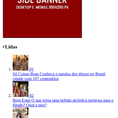
+Lidas
01
Só Coisas Boas
Conheça o paraíso dos idosos no Brasil,
cidade com 107 centenários
02
Bem-Estar
O que torna uma bebida alcóolica perigosa para o
fígado? Qual a pior?