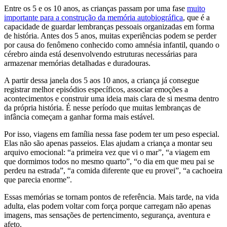
Entre os 5 e os 10 anos, as crianças passam por uma fase
muito
importante para a construção da memória autobiográfica
, que é a
capacidade de guardar lembranças pessoais organizadas em forma
de história. Antes dos 5 anos, muitas experiências podem se perder
por causa do fenômeno conhecido como amnésia infantil, quando o
cérebro ainda está desenvolvendo estruturas necessárias para
armazenar memórias detalhadas e duradouras.
A partir dessa janela dos 5 aos 10 anos, a criança já consegue
registrar melhor episódios específicos, associar emoções a
acontecimentos e construir uma ideia mais clara de si mesma dentro
da própria história. É nesse período que muitas lembranças de
infância começam a ganhar forma mais estável.
Por isso, viagens em família nessa fase podem ter um peso especial.
Elas não são apenas passeios. Elas ajudam a criança a montar seu
arquivo emocional: “a primeira vez que vi o mar”, “a viagem em
que dormimos todos no mesmo quarto”, “o dia em que meu pai se
perdeu na estrada”, “a comida diferente que eu provei”, “a cachoeira
que parecia enorme”.
Essas memórias se tornam pontos de referência. Mais tarde, na vida
adulta, elas podem voltar com força porque carregam não apenas
imagens, mas sensações de pertencimento, segurança, aventura e
afeto.