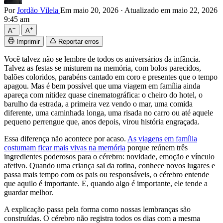
Por
Jordão Vilela
Em maio 20, 2026
·
Atualizado em maio 22, 2026
9:45 am
−
+
A
A
Imprimir
Reportar erros
Você talvez não se lembre de todos os aniversários da infância.
Talvez as festas se misturem na memória, com bolos parecidos,
balões coloridos, parabéns cantado em coro e presentes que o tempo
apagou. Mas é bem possível que uma viagem em família ainda
apareça com nitidez quase cinematográfica: o cheiro do hotel, o
barulho da estrada, a primeira vez vendo o mar, uma comida
diferente, uma caminhada longa, uma risada no carro ou até aquele
pequeno perrengue que, anos depois, virou história engraçada.
Essa diferença não acontece por acaso.
As viagens em família
costumam ficar mais vivas na memória
porque reúnem três
ingredientes poderosos para o cérebro: novidade, emoção e vínculo
afetivo. Quando uma criança sai da rotina, conhece novos lugares e
passa mais tempo com os pais ou responsáveis, o cérebro entende
que aquilo é importante. E, quando algo é importante, ele tende a
guardar melhor.
A explicação passa pela forma como nossas lembranças são
construídas. O cérebro não registra todos os dias com a mesma