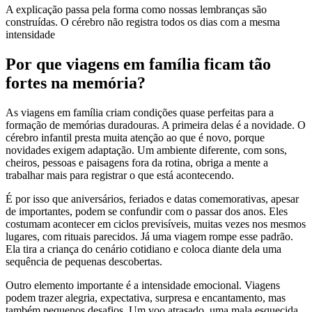
A explicação passa pela forma como nossas lembranças são
construídas. O cérebro não registra todos os dias com a mesma
intensidade
Por que viagens em família ficam tão
fortes na memória?
As viagens em família criam condições quase perfeitas para a
formação de memórias duradouras. A primeira delas é a novidade. O
cérebro infantil presta muita atenção ao que é novo, porque
novidades exigem adaptação. Um ambiente diferente, com sons,
cheiros, pessoas e paisagens fora da rotina, obriga a mente a
trabalhar mais para registrar o que está acontecendo.
É por isso que aniversários, feriados e datas comemorativas, apesar
de importantes, podem se confundir com o passar dos anos. Eles
costumam acontecer em ciclos previsíveis, muitas vezes nos mesmos
lugares, com rituais parecidos. Já uma viagem rompe esse padrão.
Ela tira a criança do cenário cotidiano e coloca diante dela uma
sequência de pequenas descobertas.
Outro elemento importante é a intensidade emocional. Viagens
podem trazer alegria, expectativa, surpresa e encantamento, mas
também pequenos desafios. Um voo atrasado, uma mala esquecida,