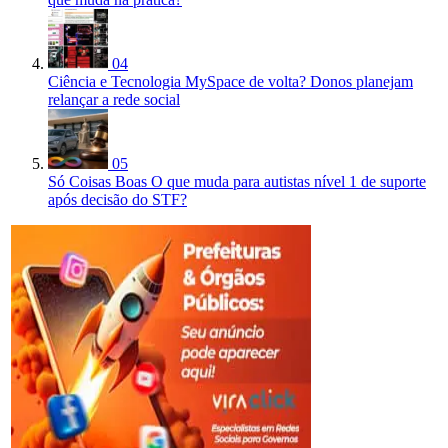
04
Ciência e Tecnologia
MySpace de volta? Donos planejam
relançar a rede social
05
Só Coisas Boas
O que muda para autistas nível 1 de suporte
após decisão do STF?