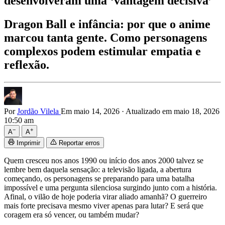
desenvolveram uma ‘vantagem decisiva’
Dragon Ball e infância: por que o anime
marcou tanta gente. Como personagens
complexos podem estimular empatia e
reflexão.
Por
Jordão Vilela
Em maio 14, 2026
·
Atualizado em maio 18, 2026
10:50 am
−
+
A
A
Imprimir
Reportar erros
Quem cresceu nos anos 1990 ou início dos anos 2000 talvez se
lembre bem daquela sensação: a televisão ligada, a abertura
começando, os personagens se preparando para uma batalha
impossível e uma pergunta silenciosa surgindo junto com a história.
Afinal, o vilão de hoje poderia virar aliado amanhã? O guerreiro
mais forte precisava mesmo viver apenas para lutar? E será que
coragem era só vencer, ou também mudar?