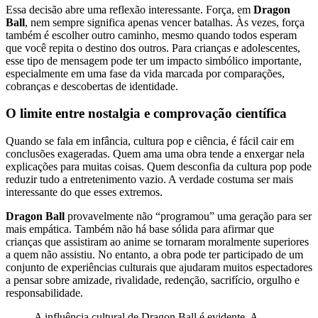
Essa decisão abre uma reflexão interessante. Força, em
Dragon
Ball
, nem sempre significa apenas vencer batalhas. Às vezes, força
também é escolher outro caminho, mesmo quando todos esperam
que você repita o destino dos outros. Para crianças e adolescentes,
esse tipo de mensagem pode ter um impacto simbólico importante,
especialmente em uma fase da vida marcada por comparações,
cobranças e descobertas de identidade.
O limite entre nostalgia e comprovação científica
Quando se fala em infância, cultura pop e ciência, é fácil cair em
conclusões exageradas. Quem ama uma obra tende a enxergar nela
explicações para muitas coisas. Quem desconfia da cultura pop pode
reduzir tudo a entretenimento vazio. A verdade costuma ser mais
interessante do que esses extremos.
Dragon Ball
provavelmente não “programou” uma geração para ser
mais empática. Também não há base sólida para afirmar que
crianças que assistiram ao anime se tornaram moralmente superiores
a quem não assistiu. No entanto, a obra pode ter participado de um
conjunto de experiências culturais que ajudaram muitos espectadores
a pensar sobre amizade, rivalidade, redenção, sacrifício, orgulho e
responsabilidade.
A influência cultural de Dragon Ball é evidente. A