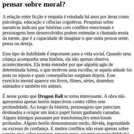
pensar sobre moral?
A relação entre ficção e empatia é estudada há anos por áreas como
psicologia, educação e ciências cognitivas. Pesquisas sobre
narrativas indicam que histórias com conflitos emocionais e
personagens bem desenvolvidos podem estimular a chamada teoria
da mente, que é a capacidade de imaginar o que outra pessoa sente,
pensa ou deseja.
Esse tipo de habilidade é importante para a vida social. Quando uma
criança acompanha uma história, ela não apenas observa
acontecimentos. Ela tenta entender por que alguém agiu de
determinada forma, o que motivou uma escolha, se aquela atitude foi
justa ou injusta e quais consequências surgiram depois. Esse
exercício mental aparece em livros, filmes, séries, desenhos
animados e também em animes.
É nesse ponto que
Dragon Ball
se torna interessante. A obra não
apresentou apenas heróis impecáveis contra vilões sem
profundidade. Ao longo da história, personagens que pareciam
destinados a ocupar um único papel foram ganhando camadas.
Alguns inimigos passaram por transformações emocionais
profundas. Alguns heróis demonstraram medo, dúvida, ingenuidade
ou excesso de confiança. E muitos conflitos não eram apenas sobre
vencer, mas sobre proteger, reparar erros, assumir responsabilidades