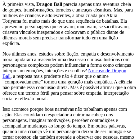
À primeira vista,
Dragon Ball
parecia apenas uma aventura cheia
de golpes, transformações, torneios e ameaças cósmicas. Mas, para
milhões de crianças e adolescentes, a obra criada por Akira
Toriyama foi muito mais do que uma sequência de batalhas. Ela
apresentou personagens que erravam, mudavam, se sacrificavam,
criavam vínculos inesperados e colocavam o público diante de
dilemas morais sem precisar transformar tudo em uma lição
explícita.
Nos últimos anos, estudos sobre ficção, empatia e desenvolvimento
moral ajudaram a reacender uma discussão curiosa: histórias com
personagens complexos podem influenciar a forma como crianças
interpretam emoções, intenções e escolhas?
No caso de Dragon
Ball
, a resposta mais prudente não é dizer que o anime
“comprovadamente” tornou uma geração mais empática. A ciência
não permite essa conclusão direta. Mas é possível afirmar que a obra
oferece um terreno fértil para pensar sobre empatia, interpretação
social e reflexão moral.
Isso acontece porque boas narrativas não trabalham apenas com
ação. Elas convidam o espectador a entrar na cabeça dos
personagens, imaginar motivações, perceber contradições e
acompanhar mudanças ao longo do tempo. Em outras palavras,
quando uma criança vê um personagem deixar de ser inimigo e se
tornar protetor, ela também aprende a observar que pessoas, mesmo