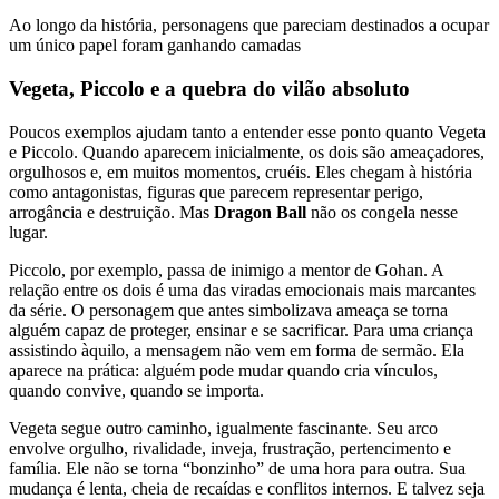
Ao longo da história, personagens que pareciam destinados a ocupar
um único papel foram ganhando camadas
Vegeta, Piccolo e a quebra do vilão absoluto
Poucos exemplos ajudam tanto a entender esse ponto quanto Vegeta
e Piccolo. Quando aparecem inicialmente, os dois são ameaçadores,
orgulhosos e, em muitos momentos, cruéis. Eles chegam à história
como antagonistas, figuras que parecem representar perigo,
arrogância e destruição. Mas
Dragon Ball
não os congela nesse
lugar.
Piccolo, por exemplo, passa de inimigo a mentor de Gohan. A
relação entre os dois é uma das viradas emocionais mais marcantes
da série. O personagem que antes simbolizava ameaça se torna
alguém capaz de proteger, ensinar e se sacrificar. Para uma criança
assistindo àquilo, a mensagem não vem em forma de sermão. Ela
aparece na prática: alguém pode mudar quando cria vínculos,
quando convive, quando se importa.
Vegeta segue outro caminho, igualmente fascinante. Seu arco
envolve orgulho, rivalidade, inveja, frustração, pertencimento e
família. Ele não se torna “bonzinho” de uma hora para outra. Sua
mudança é lenta, cheia de recaídas e conflitos internos. E talvez seja