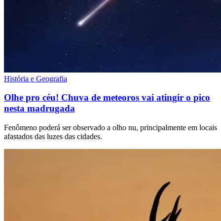
História e Geografia
Olhe pro céu! Chuva de meteoros vai atingir o pico
nesta madrugada
Fenômeno poderá ser observado a olho nu, principalmente em locais
afastados das luzes das cidades.