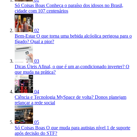
Só Coisas Boas
Conheça o paraíso dos idosos no Brasil,
cidade com 107 centenários
02
Bem-Estar
O que torna uma bebida alcóolica perigosa para o
fígado? Qual a pior?
03
Dicas Úteis
Afinal, o que é um ar-condicionado inverter? O
que muda na prática?
04
Ciência e Tecnologia
MySpace de volta? Donos planejam
relançar a rede social
05
Só Coisas Boas
O que muda para autistas nível 1 de suporte
após decisão do STF?