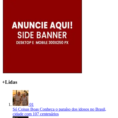
+Lidas
01
Só Coisas Boas
Conheça o paraíso dos idosos no Brasil,
cidade com 107 centenários