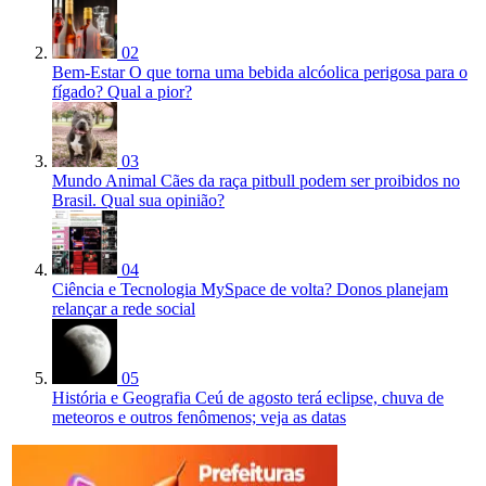
02
Bem-Estar
O que torna uma bebida alcóolica perigosa para o
fígado? Qual a pior?
03
Mundo Animal
Cães da raça pitbull podem ser proibidos no
Brasil. Qual sua opinião?
04
Ciência e Tecnologia
MySpace de volta? Donos planejam
relançar a rede social
05
História e Geografia
Ceú de agosto terá eclipse, chuva de
meteoros e outros fenômenos; veja as datas