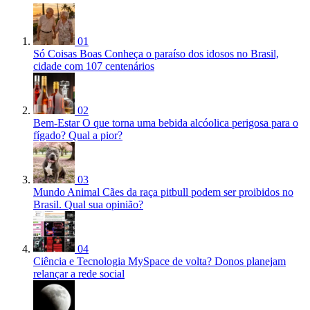
01
Só Coisas Boas
Conheça o paraíso dos idosos no Brasil,
cidade com 107 centenários
02
Bem-Estar
O que torna uma bebida alcóolica perigosa para o
fígado? Qual a pior?
03
Mundo Animal
Cães da raça pitbull podem ser proibidos no
Brasil. Qual sua opinião?
04
Ciência e Tecnologia
MySpace de volta? Donos planejam
relançar a rede social