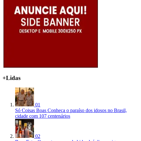
+Lidas
01
Só Coisas Boas
Conheça o paraíso dos idosos no Brasil,
cidade com 107 centenários
02