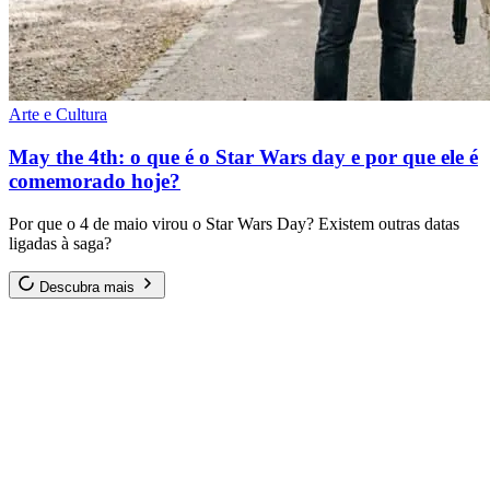
Arte e Cultura
May the 4th: o que é o Star Wars day e por que ele é
comemorado hoje?
Por que o 4 de maio virou o Star Wars Day? Existem outras datas
ligadas à saga?
Descubra mais