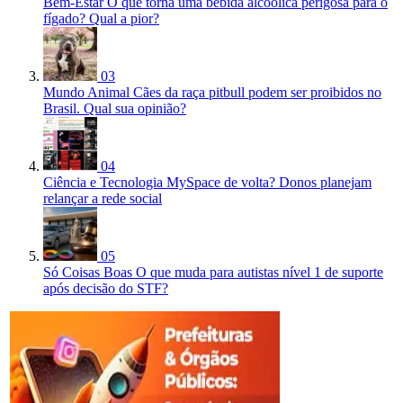
Bem-Estar
O que torna uma bebida alcóolica perigosa para o
fígado? Qual a pior?
03
Mundo Animal
Cães da raça pitbull podem ser proibidos no
Brasil. Qual sua opinião?
04
Ciência e Tecnologia
MySpace de volta? Donos planejam
relançar a rede social
05
Só Coisas Boas
O que muda para autistas nível 1 de suporte
após decisão do STF?