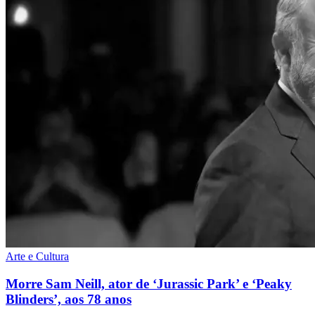
Arte e Cultura
Morre Sam Neill, ator de ‘Jurassic Park’ e ‘Peaky
Blinders’, aos 78 anos