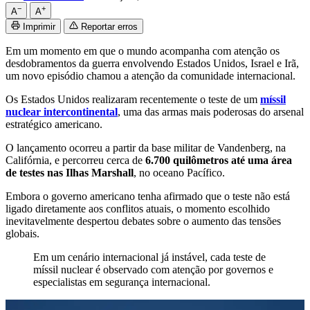
−
+
A
A
Imprimir
Reportar erros
Em um momento em que o mundo acompanha com atenção os
desdobramentos da guerra envolvendo Estados Unidos, Israel e Irã,
um novo episódio chamou a atenção da comunidade internacional.
Os Estados Unidos realizaram recentemente o teste de um
míssil
nuclear intercontinental
, uma das armas mais poderosas do arsenal
estratégico americano.
O lançamento ocorreu a partir da base militar de Vandenberg, na
Califórnia, e percorreu cerca de
6.700 quilômetros até uma área
de testes nas Ilhas Marshall
, no oceano Pacífico.
Embora o governo americano tenha afirmado que o teste não está
ligado diretamente aos conflitos atuais, o momento escolhido
inevitavelmente despertou debates sobre o aumento das tensões
globais.
Em um cenário internacional já instável, cada teste de
míssil nuclear é observado com atenção por governos e
especialistas em segurança internacional.