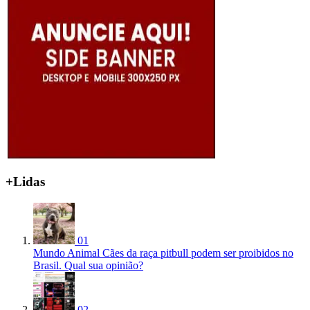
+Lidas
01
Mundo Animal
Cães da raça pitbull podem ser proibidos no
Brasil. Qual sua opinião?
02