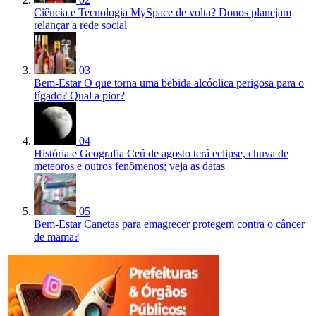
Ciência e Tecnologia
MySpace de volta? Donos planejam
relançar a rede social
03
Bem-Estar
O que torna uma bebida alcóolica perigosa para o
fígado? Qual a pior?
04
História e Geografia
Ceú de agosto terá eclipse, chuva de
meteoros e outros fenômenos; veja as datas
05
Bem-Estar
Canetas para emagrecer protegem contra o câncer
de mama?