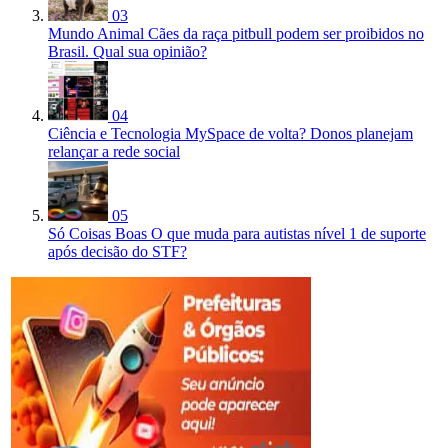
03
Mundo Animal
Cães da raça pitbull podem ser proibidos no
Brasil. Qual sua opinião?
04
Ciência e Tecnologia
MySpace de volta? Donos planejam
relançar a rede social
05
Só Coisas Boas
O que muda para autistas nível 1 de suporte
após decisão do STF?