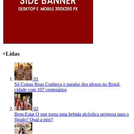
+Lidas
01
Só Coisas Boas
Conheça o paraíso dos idosos no Brasil,
cidade com 107 centenários
02
Bem-Estar
O que torna uma bebida alcóolica perigosa para o
fígado? Qual a pior?