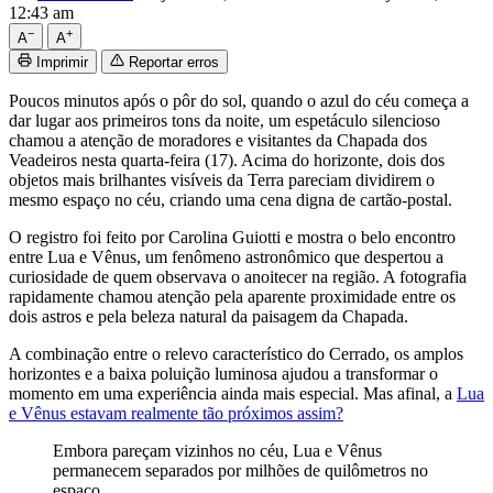
12:43 am
−
+
A
A
Imprimir
Reportar erros
Poucos minutos após o pôr do sol, quando o azul do céu começa a
dar lugar aos primeiros tons da noite, um espetáculo silencioso
chamou a atenção de moradores e visitantes da Chapada dos
Veadeiros nesta quarta-feira (17). Acima do horizonte, dois dos
objetos mais brilhantes visíveis da Terra pareciam dividirem o
mesmo espaço no céu, criando uma cena digna de cartão-postal.
O registro foi feito por Carolina Guiotti e mostra o belo encontro
entre Lua e Vênus, um fenômeno astronômico que despertou a
curiosidade de quem observava o anoitecer na região. A fotografia
rapidamente chamou atenção pela aparente proximidade entre os
dois astros e pela beleza natural da paisagem da Chapada.
A combinação entre o relevo característico do Cerrado, os amplos
horizontes e a baixa poluição luminosa ajudou a transformar o
momento em uma experiência ainda mais especial. Mas afinal, a
Lua
e Vênus estavam realmente tão próximos assim?
Embora pareçam vizinhos no céu, Lua e Vênus
permanecem separados por milhões de quilômetros no
espaço.