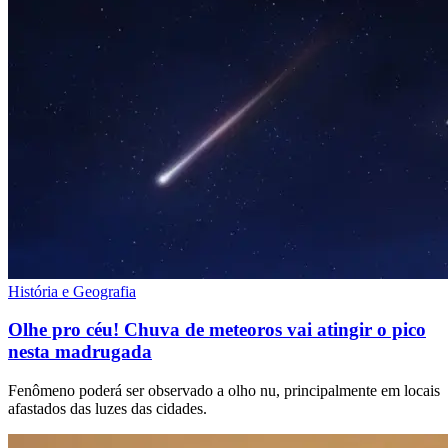
História e Geografia
Olhe pro céu! Chuva de meteoros vai atingir o pico
nesta madrugada
Fenômeno poderá ser observado a olho nu, principalmente em locais
afastados das luzes das cidades.