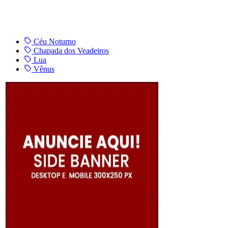
Céu Noturno
Chapada dos Veadeiros
Lua
Vênus