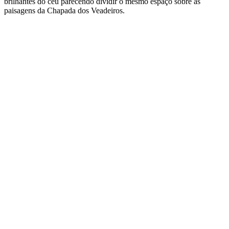
brilhantes do céu parecendo dividir o mesmo espaço sobre as
paisagens da Chapada dos Veadeiros.