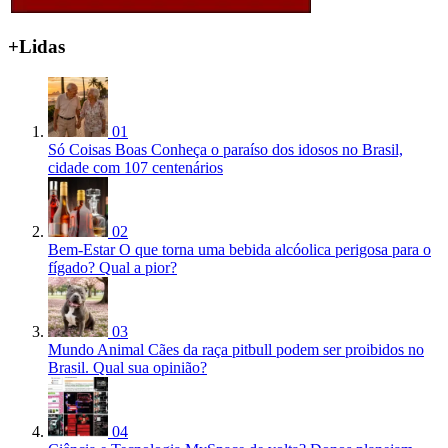
+Lidas
01
Só Coisas Boas
Conheça o paraíso dos idosos no Brasil,
cidade com 107 centenários
02
Bem-Estar
O que torna uma bebida alcóolica perigosa para o
fígado? Qual a pior?
03
Mundo Animal
Cães da raça pitbull podem ser proibidos no
Brasil. Qual sua opinião?
04